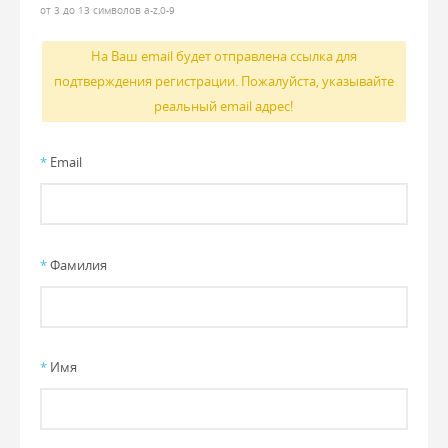
от 3 до 13 символов a-z,0-9
На Ваш email будет отправлена ссылка для
подтверждения регистрации. Пожалуйста, указывайте
реальный email адрес!
*
Email
*
Фамилия
*
Имя