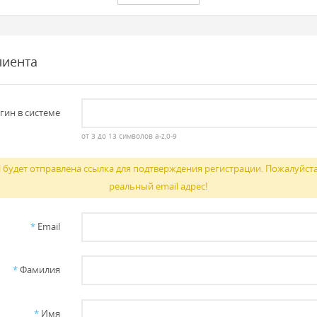
лиента
гин в системе
от 3 до 13 символов a-z,0-9
l будет отправлена ссылка для подтверждения регистрации. Пожалуйста
реальный email адрес!
*
Email
*
Фамилия
*
Имя