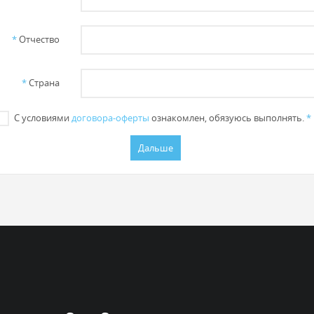
*
Отчество
*
Страна
С условиями
договора-оферты
ознакомлен, обязуюсь выполнять.
*